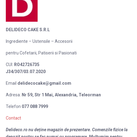
DELIDECO CAKE S.R.L
Ingrediente – Ustensile – Accesorii
pentru Cofetarii, Patiserii si Pasionati
CUI:
RO42726735
J34/307/03.07.2020
Email
delidecocake@gmail.com
Adresa:
Nr 59, Str 1 Mai,
Alexandria, Teleorman
Telefon
077 088 7999
Contact
Delideco.ro nu deține magazin de prezentare. Comenzile fizice la
depozit nostru se fac numai cu programare. Multumim pentru