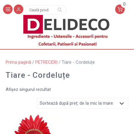
0
Caută
Caută
după:
Prima pagină
/
PETRECERI
/ Tiare - Cordeluțe
Tiare - Cordeluțe
Afișez singurul rezultat