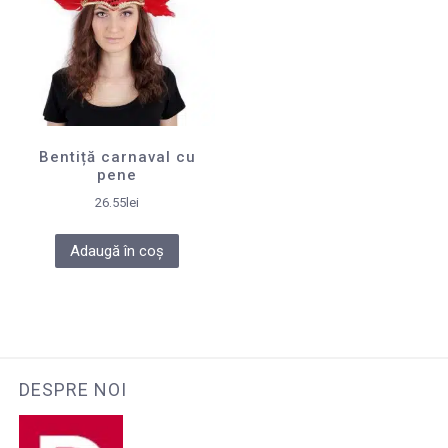
Bentiță carnaval cu
pene
26.55
lei
Adaugă în coș
DESPRE NOI