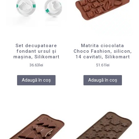
Set decupatoare
Matrita ciocolata
fondant ursul și
Choco Fashion, silicon,
mașina, Silikomart
14 cavitati, Silikomart
36.63
lei
51.61
lei
Adaugă în coș
Adaugă în coș