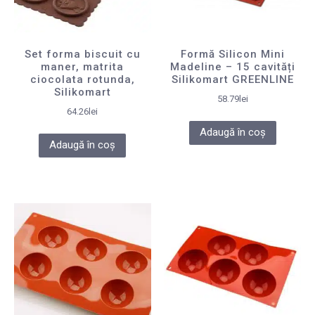
Set forma biscuit cu
Formă Silicon Mini
maner, matrita
Madeline – 15 cavități
ciocolata rotunda,
Silikomart GREENLINE
Silikomart
58.79
lei
64.26
lei
Adaugă în coș
Adaugă în coș