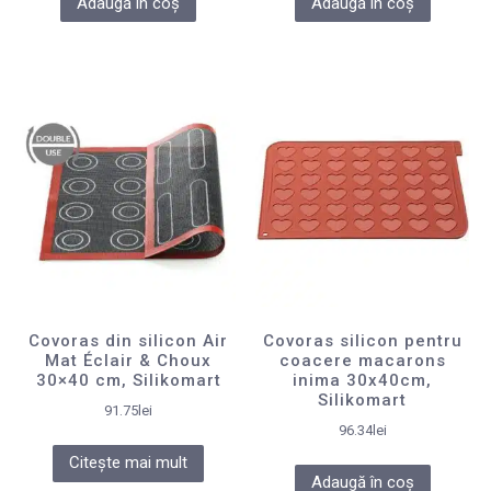
Adaugă în coș
Adaugă în coș
Covoras din silicon Air
Covoras silicon pentru
Mat Éclair & Choux
coacere macarons
30×40 cm, Silikomart
inima 30x40cm,
Silikomart
91.75
lei
96.34
lei
Citește mai mult
Adaugă în coș