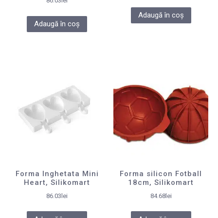
86.03
lei
Adaugă în coș
Adaugă în coș
Forma Inghetata Mini
Forma silicon Fotball
Heart, Silikomart
18cm, Silikomart
86.03
lei
84.68
lei