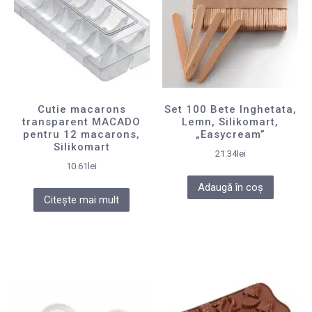
Cutie macarons
Set 100 Bete Inghetata,
transparent MACADO
Lemn, Silikomart,
pentru 12 macarons,
„Easycream”
Silikomart
21.34
lei
10.61
lei
Adaugă în coș
Citește mai mult