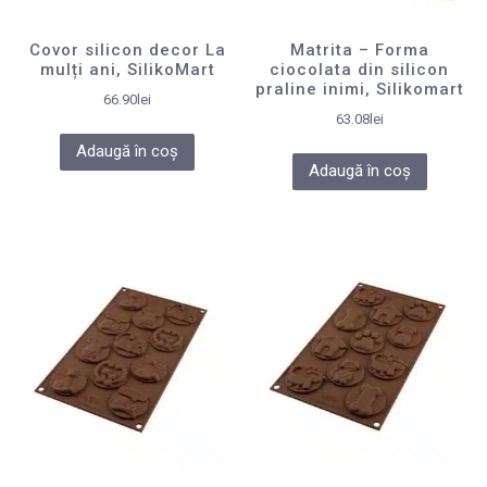
Covor silicon decor La
Matrita – Forma
mulți ani, SilikoMart
ciocolata din silicon
praline inimi, Silikomart
66.90
lei
63.08
lei
Adaugă în coș
Adaugă în coș