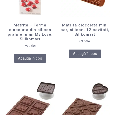
Matrita – Forma
Matrita ciocolata mini
ciocolata din silicon
bar, silicon, 12 cavitati,
praline inimi My Love,
Silikomart
Silikomart
63.54
lei
59.24
lei
Adaugă în coș
Adaugă în coș