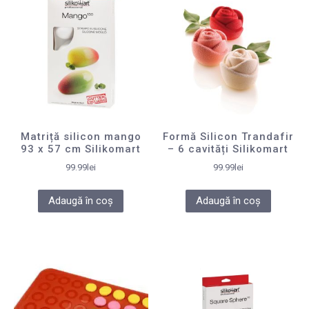
Matriță silicon mango
Formă Silicon Trandafir
93 x 57 cm Silikomart
– 6 cavități Silikomart
99.99
lei
99.99
lei
Adaugă în coș
Adaugă în coș