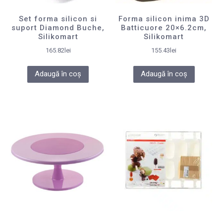
Set forma silicon si
Forma silicon inima 3D
suport Diamond Buche,
Batticuore 20×6.2cm,
Silikomart
Silikomart
165.82
lei
155.43
lei
Adaugă în coș
Adaugă în coș