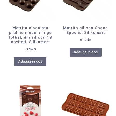
Matrita ciocolata
Matrita silicon Choco
praline model minge
Spoons, Silikomart
fotbal, din silicon,18
61.94
lei
cavitati, Silikomart
61.94
lei
Adaugă în coș
Adaugă în coș