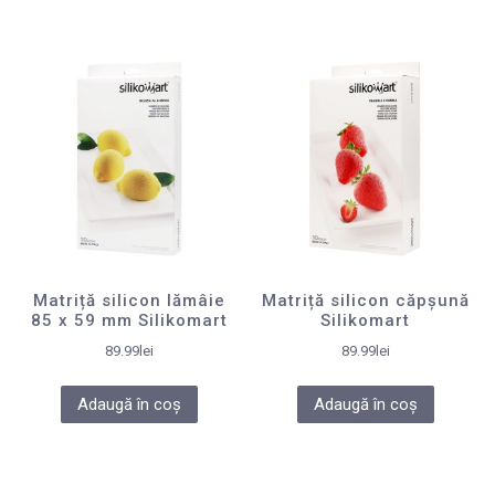
Matriță silicon lămâie
Matriță silicon căpșună
85 x 59 mm Silikomart
Silikomart
89.99
lei
89.99
lei
Adaugă în coș
Adaugă în coș