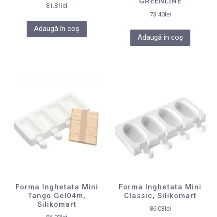
GREENLINE
81.81
lei
73.40
lei
Adaugă în coș
Adaugă în coș
Forma Inghetata Mini
Forma Inghetata Mini
Tango Gel04m,
Classic, Silikomart
Silikomart
86.03
lei