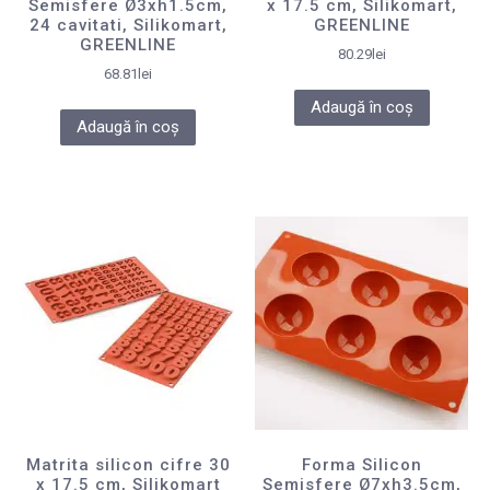
Semisfere Ø3xh1.5cm,
x 17.5 cm, Silikomart,
24 cavitati, Silikomart,
GREENLINE
GREENLINE
80.29
lei
68.81
lei
Adaugă în coș
Adaugă în coș
Matrita silicon cifre 30
Forma Silicon
x 17.5 cm, Silikomart
Semisfere Ø7xh3.5cm,