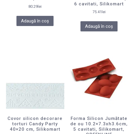
6 cavitati, Silikomart
80.29
lei
75.41
lei
Adaugă în coș
Adaugă în coș
Covor silicon decorare
Forma Silicon Jumătate
torturi Candy Party
de ou 10.2×7.3xh3.6cm,
40×20 cm, Silikomart
5 cavitati, Silikomart,