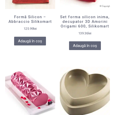
Formă Silicon –
Set forma silicon inima,
Abbraccio Silikomart
decupator 3D Amorini
Origami 600, Silikomart
125.99
lei
139.36
lei
Adaugă în coș
Adaugă în coș