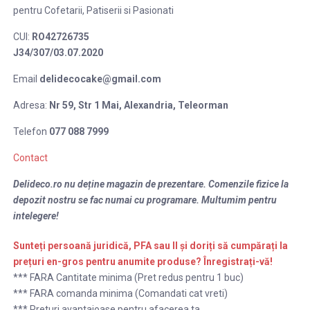
pentru Cofetarii, Patiserii si Pasionati
CUI:
RO42726735
J34/307/03.07.2020
Email
delidecocake@gmail.com
Adresa:
Nr 59, Str 1 Mai,
Alexandria, Teleorman
Telefon
077 088 7999
Contact
Delideco.ro nu deține magazin de prezentare. Comenzile fizice la
depozit nostru se fac numai cu programare. Multumim pentru
intelegere!
Sunteți persoană juridică, PFA sau II și doriți să cumpărați la
prețuri en-gros
pentru anumite produse
? Înregistrați-vă!
*** FARA Cantitate minima (Pret redus pentru 1 buc)
*** FARA comanda minima (Comandati cat vreti)
*** Preturi avantajoase pentru afacerea ta