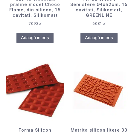
praline model Choco
Semisfere Ø4xh2cm, 15
Flame, din silicon, 15
cavitati, Silikomart,
cavitati, Silikomart
GREENLINE
78.90
lei
68.81
lei
Adaugă în coș
Adaugă în coș
Forma Silicon
Matrita silicon litere 30