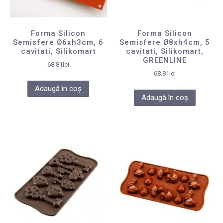
Forma Silicon
Forma Silicon
Semisfere Ø6xh3cm, 6
Semisfere Ø8xh4cm, 5
cavitati, Silikomart
cavitati, Silikomart,
GREENLINE
68.81
lei
68.81
lei
Adaugă în coș
Adaugă în coș