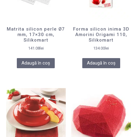
Matrita silicon perle Ø7
Forma silicon inima 3D
mm, 17×30 cm,
Amorini Origami 110,
Silikomart
Silikomart
141.08
lei
134.00
lei
Adaugă în coș
Adaugă în coș