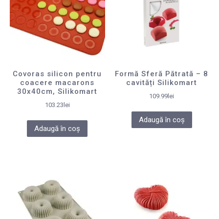
Covoras silicon pentru
Formă Sferă Pătrată – 8
coacere macarons
cavități Silikomart
30x40cm, Silikomart
109.99
lei
103.23
lei
Adaugă în coș
Adaugă în coș