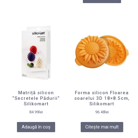
Matriță silicon
Forma silicon Floarea
”Secretele Pădurii”
soarelui 3D 18×8.5cm,
Silikomart
Silikomart
84.99
lei
96.48
lei
Adaugă în coș
Citește mai mult