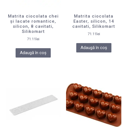
Matrita ciocolata chei
Matrita ciocolata
și lacate romantice,
Easter, silicon, 14
silicon, 8 cavitati,
cavitati, Silikomart
Silikomart
71.11
lei
71.11
lei
Adaugă în coș
Adaugă în coș