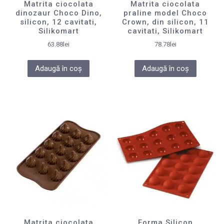
Matrita ciocolata
Matrita ciocolata
dinozaur Choco Dino,
praline model Choco
silicon, 12 cavitati,
Crown, din silicon, 11
Silikomart
cavitati, Silikomart
63.88
lei
78.78
lei
Adaugă în coș
Adaugă în coș
Matrita ciocolata
Forma Silicon