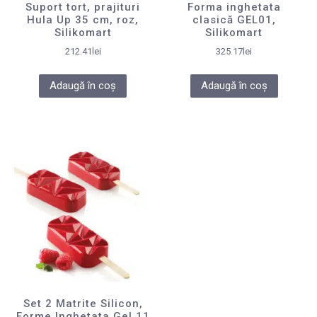
Suport tort, prajituri
Forma inghetata
Hula Up 35 cm, roz,
clasică GEL01,
Silikomart
Silikomart
212.41
lei
325.17
lei
Adaugă în coș
Adaugă în coș
Set 2 Matrite Silicon,
Forme Inghetata Gel 11