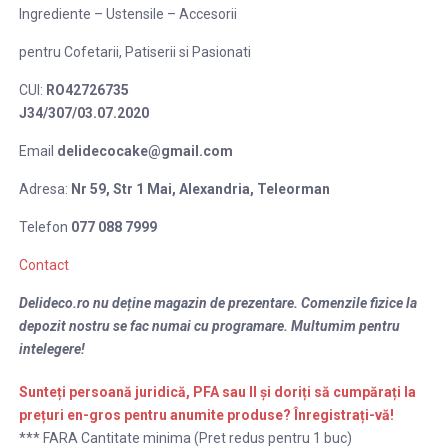
Ingrediente – Ustensile – Accesorii
pentru Cofetarii, Patiserii si Pasionati
CUI:
RO42726735
J34/307/03.07.2020
Email
delidecocake@gmail.com
Adresa:
Nr 59, Str 1 Mai,
Alexandria, Teleorman
Telefon
077 088 7999
Contact
Delideco.ro nu deține magazin de prezentare. Comenzile fizice la
depozit nostru se fac numai cu programare. Multumim pentru
intelegere!
Sunteți persoană juridică, PFA sau II și doriți să cumpărați la
prețuri en-gros
pentru anumite produse
? Înregistrați-vă!
*** FARA Cantitate minima (Pret redus pentru 1 buc)