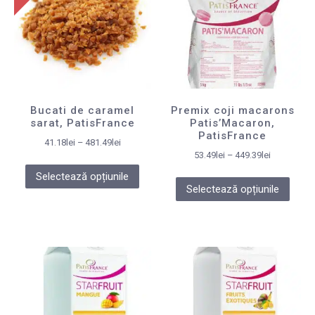
Bucati de caramel
Premix coji macarons
sarat, PatisFrance
Patis’Macaron,
PatisFrance
41.18
lei
–
481.49
lei
53.49
lei
–
449.39
lei
Selectează opțiunile
Selectează opțiunile