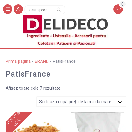
0
Caută
Caută
după:
Prima pagină
/
BRAND
/ PatisFrance
PatisFrance
Afișez toate cele 7 rezultate
REDUCERI!
-30%