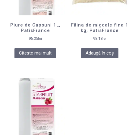
Piure de Capsuni 1L,
Făina de migdale fina 1
PatisFrance
kg, PatisFrance
96.05
lei
98.18
lei
Citește mai mult
Adaugă în coș