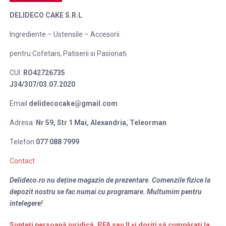
DELIDECO CAKE S.R.L
Ingrediente – Ustensile – Accesorii
pentru Cofetarii, Patiserii si Pasionati
CUI:
RO42726735
J34/307/03.07.2020
Email
delidecocake@gmail.com
Adresa:
Nr 59, Str 1 Mai,
Alexandria, Teleorman
Telefon
077 088 7999
Contact
Delideco.ro nu deține magazin de prezentare. Comenzile fizice la
depozit nostru se fac numai cu programare. Multumim pentru
intelegere!
Sunteți persoană juridică, PFA sau II și doriți să cumpărați la