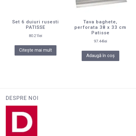
Set 6 duiuri rusesti
Tava baghete,
PATISSE
perforata 38 x 33 cm
Patisse
80.21
lei
97.44
lei
Citește mai mult
Adaugă în coș
DESPRE NOI