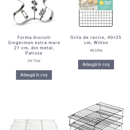
Forma biscuiti
Grila de racire, 40×25
Gingerman extra mare
cm, Wilton
21 cm, din metal,
48.23
lei
Patisse
39.71
lei
Adaugă în coș
Adaugă în coș