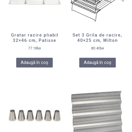
Gratar racire pliabil
Set 3 Grila de racire,
32×46 cm, Patisse
40×25 cm, Wilton
77.18
lei
80.40
lei
Adaugă în coș
Adaugă în coș