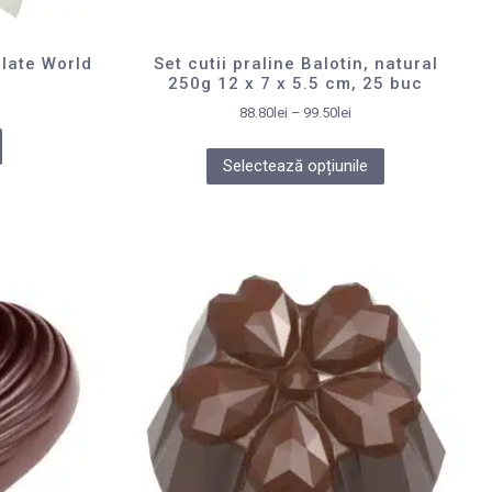
late World
Set cutii praline Balotin, natural
250g 12 x 7 x 5.5 cm, 25 buc
88.80
lei
–
99.50
lei
Selectează opțiunile