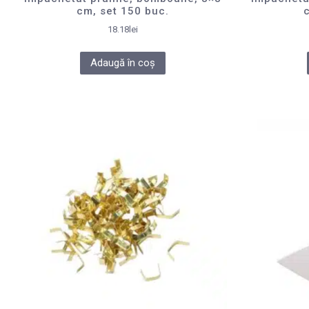
cm, set 150 buc.
18.18
lei
Adaugă în coș