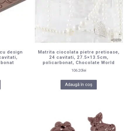
 cu design
Matrita ciocolata pietre pretioase,
avitati,
24 cavitati, 27.5×13.5cm,
rbonat
policarbonat, Chocolate World
106.20
lei
Adaugă în coș