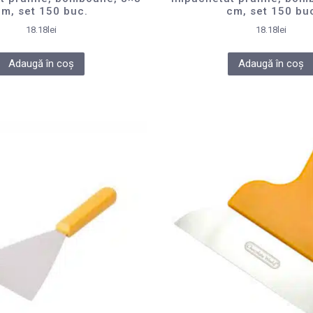
cm, set 150 buc.
cm, set 150 bu
18.18
lei
18.18
lei
Adaugă în coș
Adaugă în coș