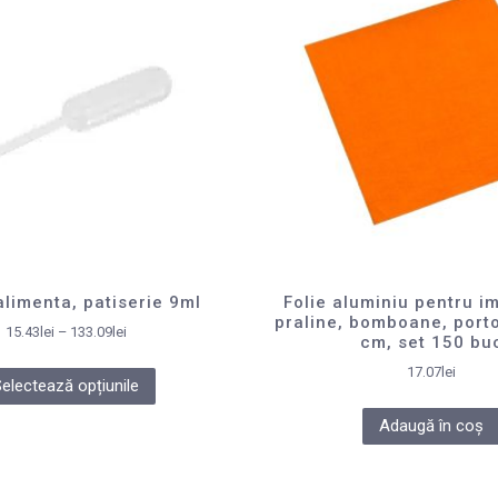
alimenta, patiserie 9ml
Folie aluminiu pentru i
praline, bomboane, porto
15.43
lei
–
133.09
lei
cm, set 150 bu
17.07
lei
Selectează opțiunile
Adaugă în coș