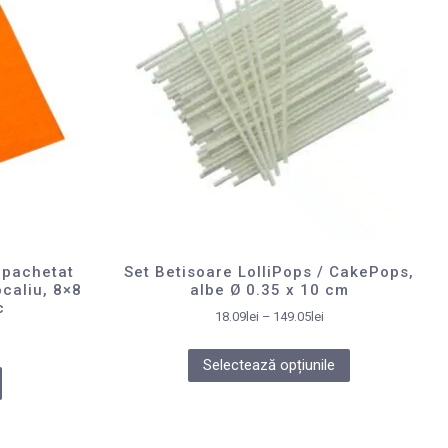
mpachetat
Set Betisoare LolliPops / CakePops,
caliu, 8×8
albe Ø 0.35 x 10 cm
c
18.09
lei
–
149.05
lei
Selectează opțiunile