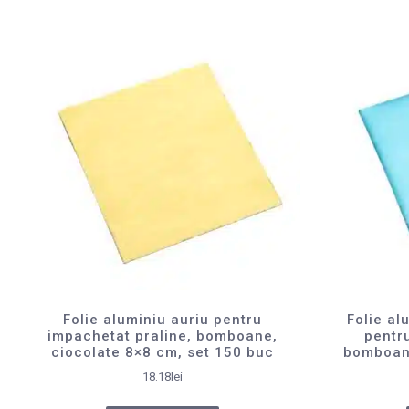
Folie aluminiu auriu pentru
Folie al
impachetat praline, bomboane,
pentr
ciocolate 8×8 cm, set 150 buc
bomboane
18.18
lei