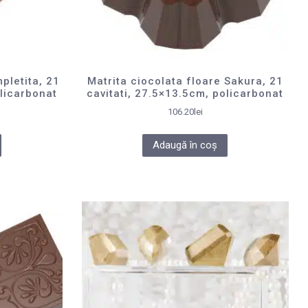
mpletita, 21
Matrita ciocolata floare Sakura, 21
olicarbonat
cavitati, 27.5×13.5cm, policarbonat
106.20
lei
Adaugă în coș