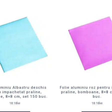
uminiu Albastru deschis
Folie aluminiu roz pentru
u impachetat praline,
praline, bomboane, 8×8 c
, 8×8 cm, set 150 buc.
buc.
18.18
lei
18.18
lei