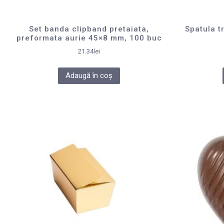
Set banda clipband pretaiata,
Spatula t
preformata aurie 45×8 mm, 100 buc
21.34
lei
Adaugă în coș