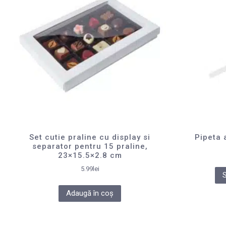
Set cutie praline cu display si
Pipeta 
separator pentru 15 praline,
23×15.5×2.8 cm
5.99
lei
Adaugă în coș