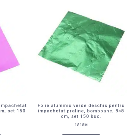
 impachetat
Folie aluminiu verde deschis pentru
m, set 150
impachetat praline, bomboane, 8×8
cm, set 150 buc.
18.18
lei