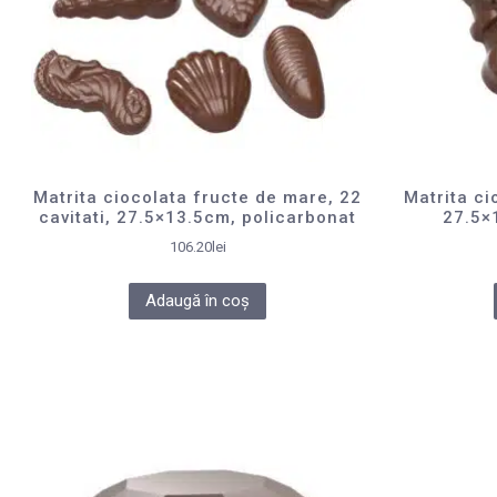
Matrita ciocolata fructe de mare, 22
Matrita ci
cavitati, 27.5×13.5cm, policarbonat
27.5×
106.20
lei
Adaugă în coș