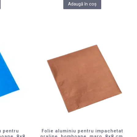
Adaugă în coș
u pentru
Folie aluminiu pentru impachetat
boane, 8×8
praline, bomboane, maro, 8×8 cm,