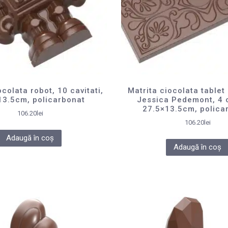
ocolata robot, 10 cavitati,
Matrita ciocolata tablet
13.5cm, policarbonat
Jessica Pedemont, 4 c
27.5×13.5cm, polica
106.20
lei
106.20
lei
Adaugă în coș
Adaugă în coș