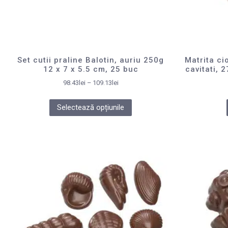
Set cutii praline Balotin, auriu 250g
Matrita ci
12 x 7 x 5.5 cm, 25 buc
cavitati, 
98.43
lei
–
109.13
lei
Selectează opțiunile