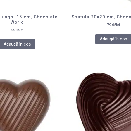
riunghi 15 cm, Chocolate
Spatula 20×20 cm, Choco
World
79.65
lei
65.85
lei
Adaugă în coș
Adaugă în coș