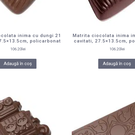
ocolata inima cu dungi 21
Matrita ciocolata inima i
27.5×13.5cm, policarbonat
cavitati, 27.5×13.5cm, p
106.20
lei
106.20
lei
Adaugă în coș
Adaugă în coș