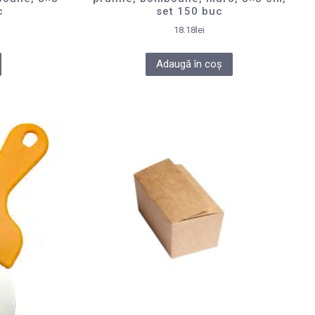
c
set 150 buc
18.18
lei
Adaugă în coș