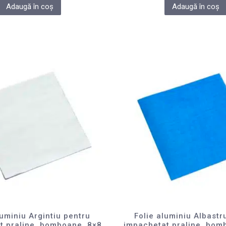
Adaugă în coș
Adaugă în coș
luminiu Argintiu pentru
Folie aluminiu Albastr
t praline, bomboane, 8×8
impachetat praline, bom