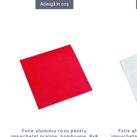
Adaugă în coș
Folie aluminiu rosu pentru
Folie a
impachetat praline, bomboane, 8×8
impacheta